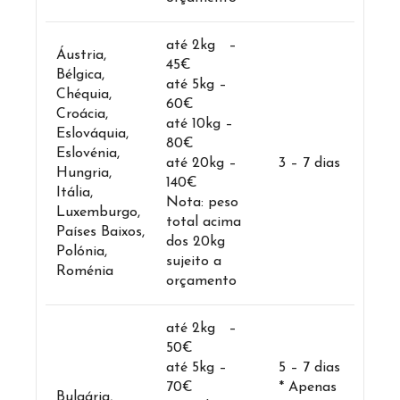
até 2kg –
Áustria,
45€
Bélgica,
até 5kg –
Chéquia,
60€
Croácia,
até 10kg –
Eslováquia,
80€
Eslovénia,
até 20kg –
3 – 7 dias
Hungria,
140€
Itália,
Nota: peso
Luxemburgo,
total acima
Países Baixos,
dos 20kg
Polónia,
sujeito a
Roménia
orçamento
até 2kg –
50€
até 5kg –
5 – 7 dias
70€
* Apenas
Bulgária,