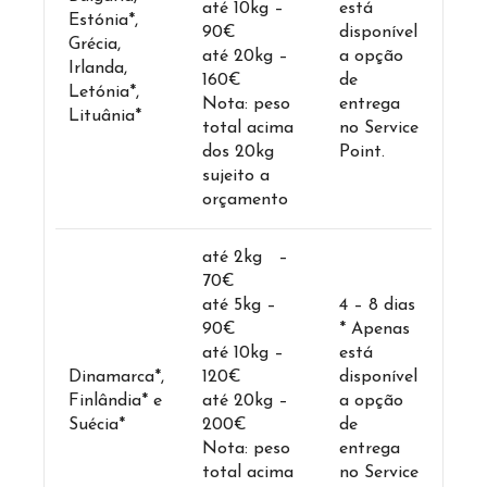
até 10kg –
está
Estónia*,
90€
disponível
Grécia,
até 20kg –
a opção
Irlanda,
160€
de
Letónia*,
Nota: peso
entrega
Lituânia*
total acima
no Service
dos 20kg
Point.
sujeito a
orçamento
até 2kg –
70€
até 5kg –
4 – 8 dias
90€
* Apenas
até 10kg –
está
Dinamarca*,
120€
disponível
Finlândia* e
até 20kg –
a opção
Suécia*
200€
de
Nota: peso
entrega
total acima
no Service