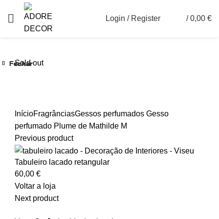
Login / Register
/
0,00
€
0
Sold out
Fechar
Fechar
Fechar
Fechar
Fechar
Fechar
Ver maior
Início
Fragrâncias
Gessos perfumados
Gesso
perfumado Plume de Mathilde M
Previous product
Tabuleiro lacado retangular
60,00
€
Voltar a loja
Next product