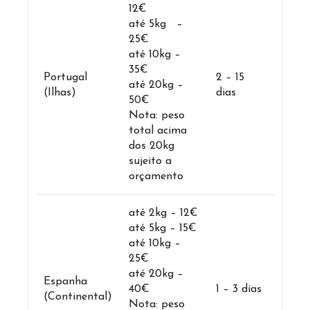
12€
até 5kg –
25€
até 10kg –
35€
Portugal
2 – 15
até 20kg –
(Ilhas)
dias
50€
Nota: peso
total acima
dos 20kg
sujeito a
orçamento
até 2kg – 12€
até 5kg – 15€
até 10kg –
25€
até 20kg –
Espanha
40€
1 – 3 dias
(Continental)
Nota: peso