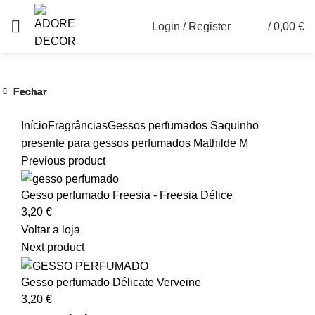
Login / Register
/
0,00
€
0
Fechar
Fechar
Fechar
Fechar
Fechar
Fechar
Ver maior
Início
Fragrâncias
Gessos perfumados
Saquinho
presente para gessos perfumados Mathilde M
Previous product
Gesso perfumado Freesia - Freesia Délice
3,20
€
Voltar a loja
Next product
Gesso perfumado Délicate Verveine
3,20
€