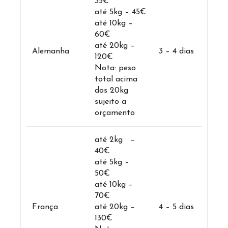
35€
até 5kg – 45€
até 10kg –
60€
até 20kg –
Alemanha
3 – 4 dias
120€
Nota: peso
total acima
dos 20kg
sujeito a
orçamento
até 2kg –
40€
até 5kg –
50€
até 10kg –
70€
França
até 20kg –
4 – 5 dias
130€