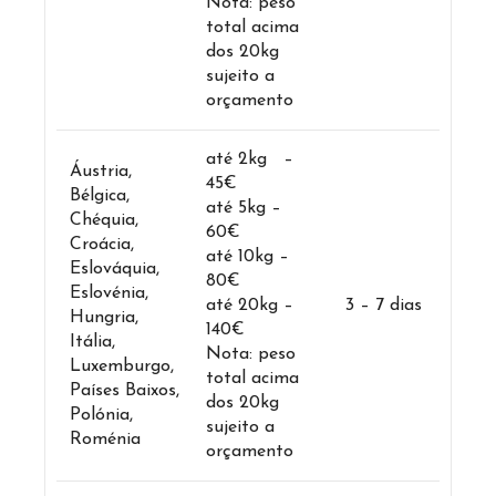
Nota: peso
total acima
dos 20kg
sujeito a
orçamento
até 2kg –
Áustria,
45€
Bélgica,
até 5kg –
Chéquia,
60€
Croácia,
até 10kg –
Eslováquia,
80€
Eslovénia,
até 20kg –
3 – 7 dias
Hungria,
140€
Itália,
Nota: peso
Luxemburgo,
total acima
Países Baixos,
dos 20kg
Polónia,
sujeito a
Roménia
orçamento