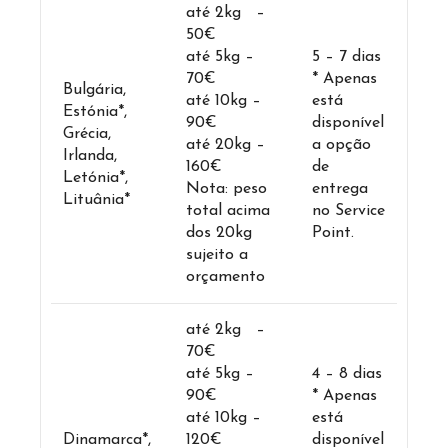
até 2kg –
50€
até 5kg –
5 – 7 dias
70€
* Apenas
Bulgária,
até 10kg –
está
Estónia*,
90€
disponível
Grécia,
até 20kg –
a opção
Irlanda,
160€
de
Letónia*,
Nota: peso
entrega
Lituânia*
total acima
no Service
dos 20kg
Point.
sujeito a
orçamento
até 2kg –
70€
até 5kg –
4 – 8 dias
90€
* Apenas
até 10kg –
está
Dinamarca*,
120€
disponível