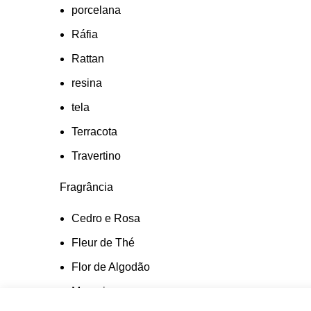
porcelana
Ráfia
Rattan
resina
tela
Terracota
Travertino
Fragrância
Cedro e Rosa
Fleur de Thé
Flor de Algodão
Marquise