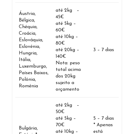
até 2kg –
Áustria,
45€
Bélgica,
até 5kg –
Chéquia,
60€
Croácia,
até 10kg –
Eslováquia,
80€
Eslovénia,
até 20kg –
3 – 7 dias
Hungria,
140€
Itália,
Nota: peso
Luxemburgo,
total acima
Países Baixos,
dos 20kg
Polónia,
sujeito a
Roménia
orçamento
até 2kg –
50€
até 5kg –
5 – 7 dias
70€
* Apenas
Bulgária,
até 10kg –
está