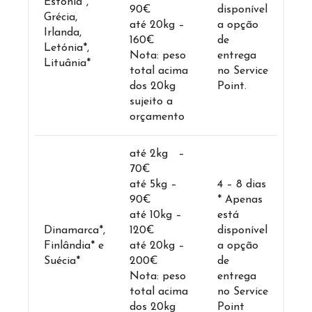
Estónia*,
90€
disponível
Grécia,
até 20kg –
a opção
Irlanda,
160€
de
Letónia*,
Nota: peso
entrega
Lituânia*
total acima
no Service
dos 20kg
Point.
sujeito a
orçamento
até 2kg –
70€
até 5kg –
4 – 8 dias
90€
* Apenas
até 10kg –
está
Dinamarca*,
120€
disponível
Finlândia* e
até 20kg –
a opção
Suécia*
200€
de
Nota: peso
entrega
total acima
no Service
dos 20kg
Point