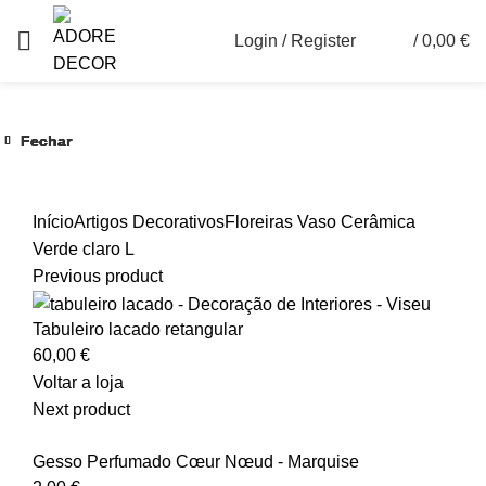
Login / Register
/
0,00
€
0
Fechar
Fechar
Fechar
Fechar
Fechar
Fechar
Ver maior
Início
Artigos Decorativos
Floreiras
Vaso Cerâmica
Verde claro L
Previous product
Tabuleiro lacado retangular
60,00
€
Voltar a loja
Next product
Gesso Perfumado Cœur Nœud - Marquise