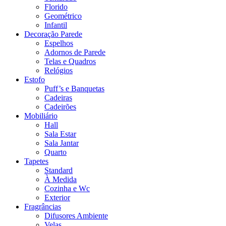
Florido
Geométrico
Infantil
Decoração Parede
Espelhos
Adornos de Parede
Telas e Quadros
Relógios
Estofo
Puff’s e Banquetas
Cadeiras
Cadeirões
Mobiliário
Hall
Sala Estar
Sala Jantar
Quarto
Tapetes
Standard
À Medida
Cozinha e Wc
Exterior
Fragrâncias
Difusores Ambiente
Velas