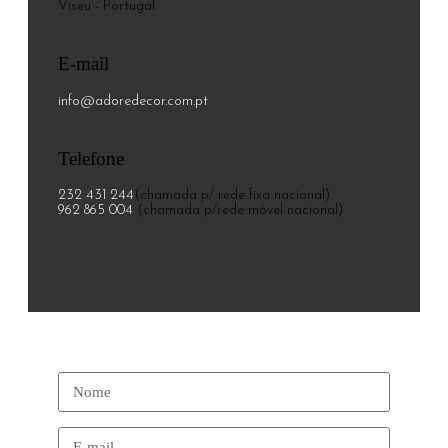
Viseu - Portugal
E-mail
info@adoredecor.com.pt
Telefone
232 431 244
(chamada p/ rede fixa nacional)
962 865 004
(chamada p/rede móvel nacional)