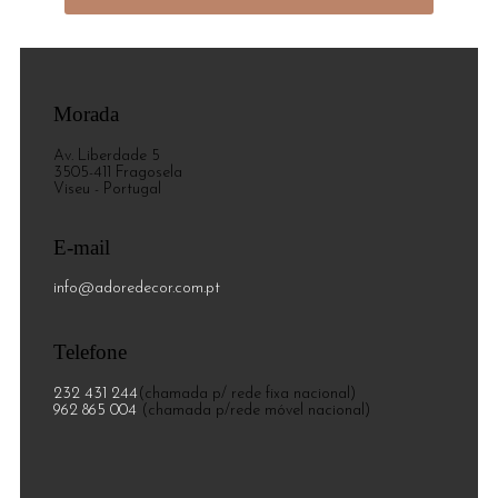
Morada
Av. Liberdade 5
3505-411 Fragosela
Viseu - Portugal
E-mail
info@adoredecor.com.pt
Telefone
232 431 244
(chamada p/ rede fixa nacional)
962 865 004
(chamada p/rede móvel nacional)