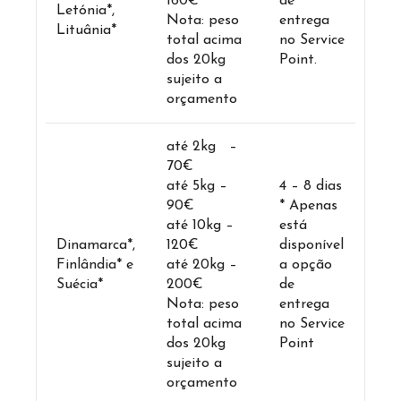
160€
de
Letónia*,
Nota: peso
entrega
Lituânia*
total acima
no Service
dos 20kg
Point.
sujeito a
orçamento
até 2kg –
70€
até 5kg –
4 – 8 dias
90€
* Apenas
até 10kg –
está
Dinamarca*,
120€
disponível
Finlândia* e
até 20kg –
a opção
Suécia*
200€
de
Nota: peso
entrega
total acima
no Service
dos 20kg
Point
sujeito a
orçamento