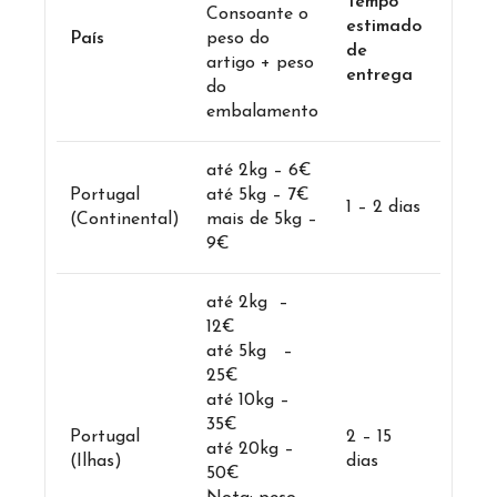
Tempo
Consoante o
estimado
País
peso do
de
artigo + peso
entrega
do
embalamento
até 2kg – 6€
Portugal
até 5kg – 7€
1 – 2 dias
(Continental)
mais de 5kg –
9€
até 2kg –
12€
até 5kg –
25€
até 10kg –
35€
Portugal
2 – 15
até 20kg –
(Ilhas)
dias
50€