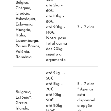
45€
Bélgica,
até 5kg –
Chéquia,
60€
Croácia,
até 10kg –
Eslováquia,
80€
Eslovénia,
até 20kg –
3 – 7 dias
Hungria,
140€
Itália,
Nota: peso
Luxemburgo,
total acima
Países Baixos,
dos 20kg
Polónia,
sujeito a
Roménia
orçamento
até 2kg –
50€
até 5kg –
5 – 7 dias
70€
* Apenas
Bulgária,
até 10kg –
está
Estónia*,
90€
disponível
Grécia,
até 20kg –
a opção
Irlanda,