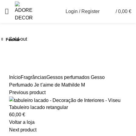
Login / Register
/
0,00
€
0
Sold out
Fechar
Fechar
Fechar
Fechar
Fechar
Fechar
Ver maior
Início
Fragrâncias
Gessos perfumados
Gesso
Perfumado Je t’aime de Mathilde M
Previous product
Tabuleiro lacado retangular
60,00
€
Voltar a loja
Next product