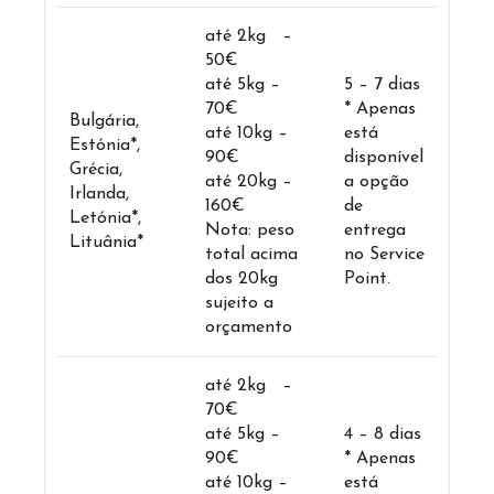
até 2kg –
50€
até 5kg –
5 – 7 dias
70€
* Apenas
Bulgária,
até 10kg –
está
Estónia*,
90€
disponível
Grécia,
até 20kg –
a opção
Irlanda,
160€
de
Letónia*,
Nota: peso
entrega
Lituânia*
total acima
no Service
dos 20kg
Point.
sujeito a
orçamento
até 2kg –
70€
até 5kg –
4 – 8 dias
90€
* Apenas
até 10kg –
está