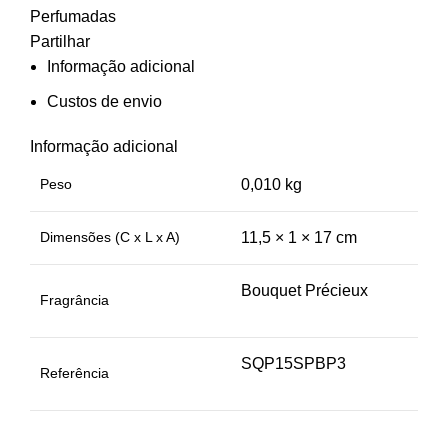
Perfumadas
Partilhar
Informação adicional
Custos de envio
Informação adicional
Peso
0,010 kg
Dimensões (C x L x A)
11,5 × 1 × 17 cm
Bouquet Précieux
Fragrância
SQP15SPBP3
Referência