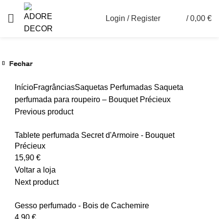
Login / Register
/
0,00
€
0
Fechar
Fechar
Fechar
Fechar
Fechar
Fechar
Ver maior
Início
Fragrâncias
Saquetas Perfumadas
Saqueta
perfumada para roupeiro – Bouquet Précieux
Previous product
Tablete perfumada Secret d'Armoire - Bouquet
Précieux
15,90
€
Voltar a loja
Next product
Gesso perfumado - Bois de Cachemire
4,90
€