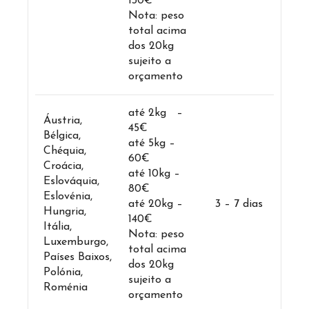
130€
Nota: peso
total acima
dos 20kg
sujeito a
orçamento
até 2kg –
Áustria,
45€
Bélgica,
até 5kg –
Chéquia,
60€
Croácia,
até 10kg –
Eslováquia,
80€
Eslovénia,
até 20kg –
3 – 7 dias
Hungria,
140€
Itália,
Nota: peso
Luxemburgo,
total acima
Países Baixos,
dos 20kg
Polónia,
sujeito a
Roménia
orçamento