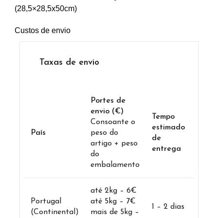
(28,5×28,5x50cm)
Custos de envio
Taxas de envio
Portes de
envio (€)
Tempo
Consoante o
estimado
País
peso do
de
artigo + peso
entrega
do
embalamento
até 2kg – 6€
Portugal
até 5kg – 7€
1 – 2 dias
(Continental)
mais de 5kg –