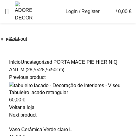
Login / Register
/
0,00
€
0
Sold out
Fechar
Fechar
Fechar
Fechar
Fechar
Fechar
Ver maior
Início
Uncategorized
PORTA MACE PIE HIER NIQ
ANT M (28,5×28,5x50cm)
Previous product
Tabuleiro lacado retangular
60,00
€
Voltar a loja
Next product
Vaso Cerâmica Verde claro L