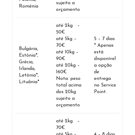
sujeito a
Roménia
orçamento
até 2kg –
50€
até 5kg –
5 – 7 dias
70€
* Apenas
Bulgária,
até 10kg –
está
Estónia*,
90€
disponível
Grécia,
até 20kg –
a opção
Irlanda,
160€
de
Letónia*,
Nota: peso
entrega
Lituânia*
total acima
no Service
dos 20kg
Point.
sujeito a
orçamento
até 2kg –
70€
até 5kg –
4 – 8 dias