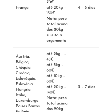
70€
França
até 20kg –
4 – 5 dias
130€
Nota: peso
total acima
dos 20kg
sujeito a
orçamento
até 2kg –
Áustria,
45€
Bélgica,
até 5kg –
Chéquia,
60€
Croácia,
até 10kg –
Eslováquia,
80€
Eslovénia,
até 20kg –
3 – 7 dias
Hungria,
140€
Itália,
Nota: peso
Luxemburgo,
total acima
Países Baixos,
dos 20kg
Polónia,