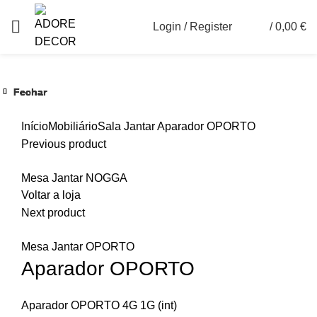
Login / Register
/
0,00
€
0
Fechar
Fechar
Fechar
Fechar
Fechar
Fechar
Ver maior
Início
Mobiliário
Sala Jantar
Aparador OPORTO
Previous product
Mesa Jantar NOGGA
Voltar a loja
Next product
Mesa Jantar OPORTO
Aparador OPORTO
Aparador OPORTO 4G 1G (int)