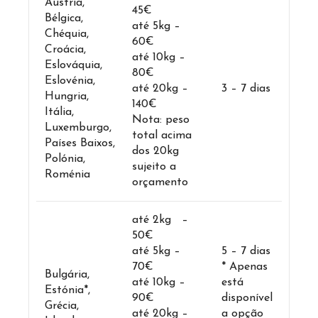
Áustria,
45€
Bélgica,
até 5kg –
Chéquia,
60€
Croácia,
até 10kg –
Eslováquia,
80€
Eslovénia,
até 20kg –
3 – 7 dias
Hungria,
140€
Itália,
Nota: peso
Luxemburgo,
total acima
Países Baixos,
dos 20kg
Polónia,
sujeito a
Roménia
orçamento
até 2kg –
50€
até 5kg –
5 – 7 dias
70€
* Apenas
Bulgária,
até 10kg –
está
Estónia*,
90€
disponível
Grécia,
até 20kg –
a opção