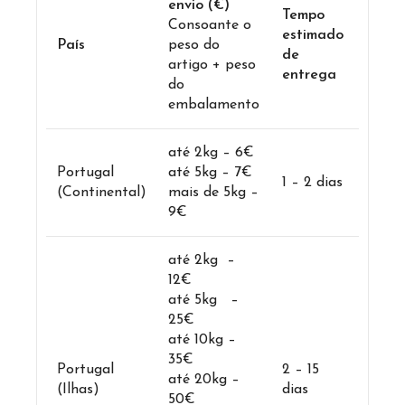
envio (€)
Tempo
Consoante o
estimado
País
peso do
de
artigo + peso
entrega
do
embalamento
até 2kg – 6€
Portugal
até 5kg – 7€
1 – 2 dias
(Continental)
mais de 5kg –
9€
até 2kg –
12€
até 5kg –
25€
até 10kg –
35€
Portugal
2 – 15
até 20kg –
(Ilhas)
dias
50€