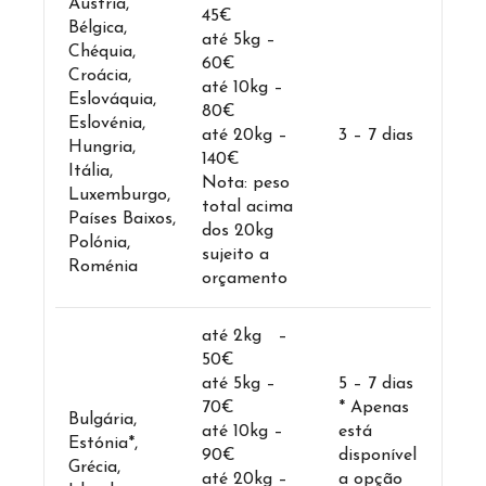
Áustria,
45€
Bélgica,
até 5kg –
Chéquia,
60€
Croácia,
até 10kg –
Eslováquia,
80€
Eslovénia,
até 20kg –
3 – 7 dias
Hungria,
140€
Itália,
Nota: peso
Luxemburgo,
total acima
Países Baixos,
dos 20kg
Polónia,
sujeito a
Roménia
orçamento
até 2kg –
50€
até 5kg –
5 – 7 dias
70€
* Apenas
Bulgária,
até 10kg –
está
Estónia*,
90€
disponível
Grécia,
até 20kg –
a opção