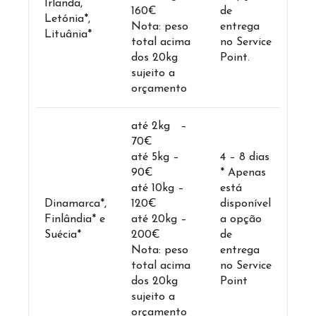
Irlanda,
160€
de
Letónia*,
Nota: peso
entrega
Lituânia*
total acima
no Service
dos 20kg
Point.
sujeito a
orçamento
até 2kg –
70€
até 5kg –
4 – 8 dias
90€
* Apenas
até 10kg –
está
Dinamarca*,
120€
disponível
Finlândia* e
até 20kg –
a opção
Suécia*
200€
de
Nota: peso
entrega
total acima
no Service
dos 20kg
Point
sujeito a
orçamento