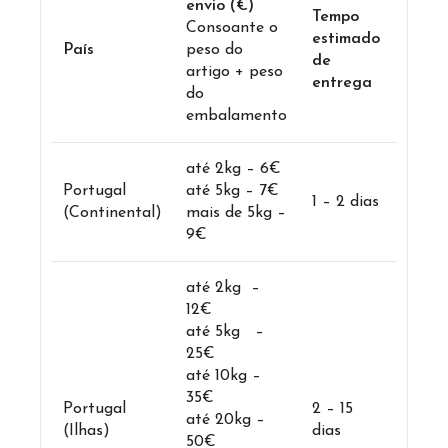
envio (€)
Tempo
Consoante o
estimado
País
peso do
de
artigo + peso
entrega
do
embalamento
até 2kg – 6€
Portugal
até 5kg – 7€
1 – 2 dias
(Continental)
mais de 5kg –
9€
até 2kg –
12€
até 5kg –
25€
até 10kg –
35€
Portugal
2 – 15
até 20kg –
(Ilhas)
dias
50€