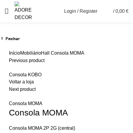
Login / Register
/
0,00
€
0
Fechar
Fechar
Fechar
Fechar
Fechar
Fechar
Ver maior
Início
Mobiliário
Hall
Consola MOMA
Previous product
Consola KOBO
Voltar a loja
Next product
Consola MOMA
Consola MOMA
Consola MOMA 2P 2G (central)