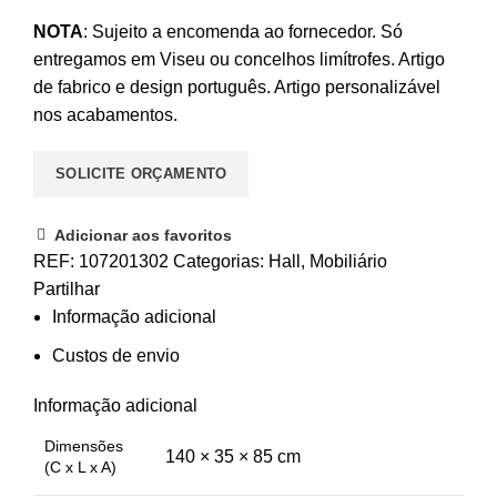
NOTA
: Sujeito a encomenda ao fornecedor. Só
entregamos em Viseu ou concelhos limítrofes. Artigo
de fabrico e design português. Artigo personalizável
nos acabamentos.
SOLICITE ORÇAMENTO
Adicionar aos favoritos
REF:
107201302
Categorias:
Hall
,
Mobiliário
Partilhar
Informação adicional
Custos de envio
Informação adicional
Dimensões
140 × 35 × 85 cm
(C x L x A)