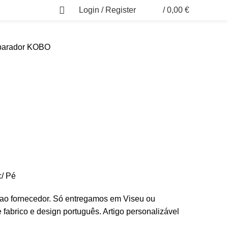
Login / Register
/
0,00
€
0
arador KOBO
c/ Pé
 ao fornecedor. Só entregamos em Viseu ou
e fabrico e design português. Artigo personalizável