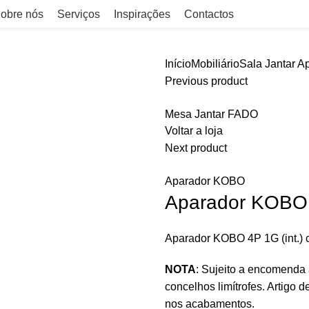
obre nós
Serviços
Inspirações
Contactos
Início
Mobiliário
Sala Jantar
Ap
Previous product
Mesa Jantar FADO
Voltar a loja
Next product
Aparador KOBO
Aparador KOBO
Aparador KOBO 4P 1G (int.) 
NOTA
: Sujeito a encomenda
concelhos limítrofes. Artigo d
nos acabamentos.