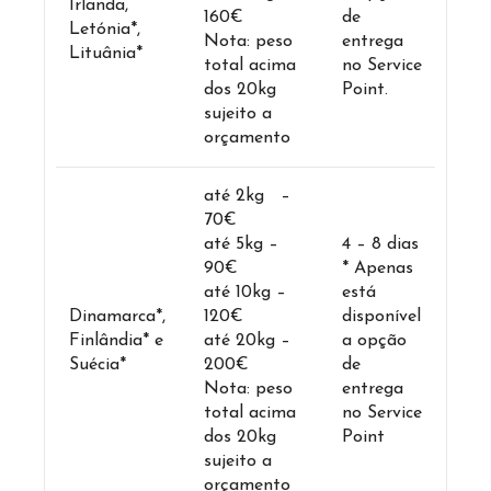
Irlanda,
160€
de
Letónia*,
Nota: peso
entrega
Lituânia*
total acima
no Service
dos 20kg
Point.
sujeito a
orçamento
até 2kg –
70€
até 5kg –
4 – 8 dias
90€
* Apenas
até 10kg –
está
Dinamarca*,
120€
disponível
Finlândia* e
até 20kg –
a opção
Suécia*
200€
de
Nota: peso
entrega
total acima
no Service
dos 20kg
Point
sujeito a
orçamento