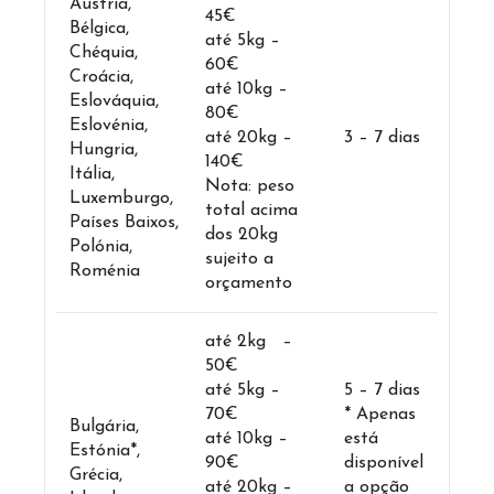
Áustria,
45€
Bélgica,
até 5kg –
Chéquia,
60€
Croácia,
até 10kg –
Eslováquia,
80€
Eslovénia,
até 20kg –
3 – 7 dias
Hungria,
140€
Itália,
Nota: peso
Luxemburgo,
total acima
Países Baixos,
dos 20kg
Polónia,
sujeito a
Roménia
orçamento
até 2kg –
50€
até 5kg –
5 – 7 dias
70€
* Apenas
Bulgária,
até 10kg –
está
Estónia*,
90€
disponível
Grécia,
até 20kg –
a opção