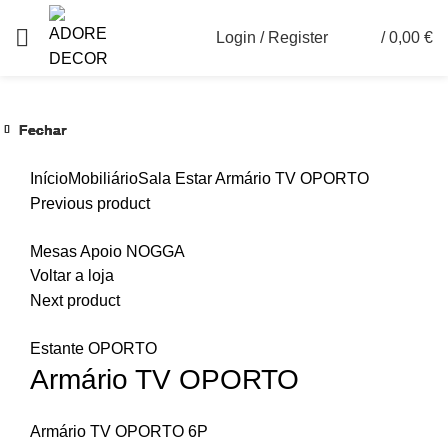
Login / Register
/
0,00
€
0
Fechar
Fechar
Fechar
Fechar
Fechar
Fechar
Ver maior
Início
Mobiliário
Sala Estar
Armário TV OPORTO
Previous product
Mesas Apoio NOGGA
Voltar a loja
Next product
Estante OPORTO
Armário TV OPORTO
Armário TV OPORTO 6P