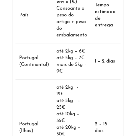
envio (€)
Tempo
Consoante o
estimado
País
peso do
de
artigo + peso
entrega
do
embalamento
até 2kg – 6€
Portugal
até 5kg – 7€
1 – 2 dias
(Continental)
mais de 5kg –
9€
até 2kg –
12€
até 5kg –
25€
até 10kg –
35€
Portugal
2 – 15
até 20kg –
(Ilhas)
dias
50€