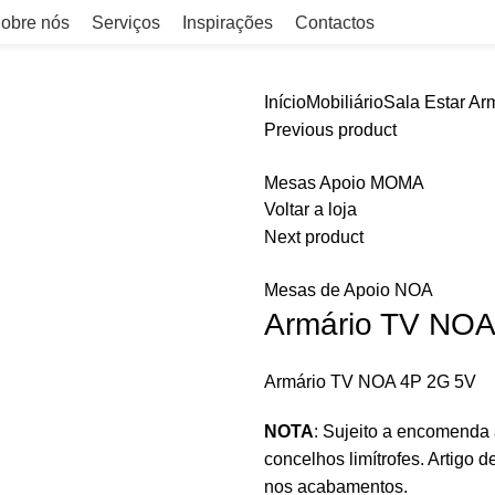
obre nós
Serviços
Inspirações
Contactos
Início
Mobiliário
Sala Estar
Arm
Previous product
Mesas Apoio MOMA
Voltar a loja
Next product
Mesas de Apoio NOA
Armário TV NO
Armário TV NOA 4P 2G 5V
NOTA
: Sujeito a encomenda
concelhos limítrofes. Artigo d
nos acabamentos.