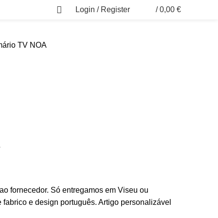
Login / Register
/
0,00
€
0
ário TV NOA
A
 ao fornecedor. Só entregamos em Viseu ou
e fabrico e design português. Artigo personalizável