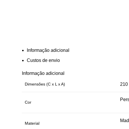
Informação adicional
Custos de envio
Informação adicional
Dimensões (C x L x A)
210 
Pers
Cor
Made
Material