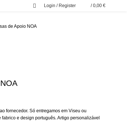
Login / Register
/
0,00
€
0
as de Apoio NOA
o NOA
 ao fornecedor. Só entregamos em Viseu ou
e fabrico e design português. Artigo personalizável