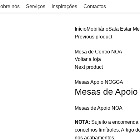
obre nós
Serviços
Inspirações
Contactos
Início
Mobiliário
Sala Estar
Mes
Previous product
Mesa de Centro NOA
Voltar a loja
Next product
Mesas Apoio NOGGA
Mesas de Apoi
Mesas de Apoio NOA
NOTA
: Sujeito a encomenda
concelhos limítrofes. Artigo d
nos acabamentos.