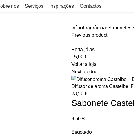
obre nós
Serviços
Inspirações
Contactos
Início
Fragrâncias
Sabonetes
S
Previous product
Porta-jóias
15,00
€
Voltar a loja
Next product
Difusor de aroma Castelbel F
23,50
€
Sabonete Castel
9,50
€
Esgotado