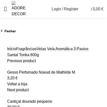
Login / Register
/
0,00
€
0
Fechar
Fechar
Fechar
Fechar
Fechar
Fechar
Ver maior
Início
Fragrâncias
Velas
Vela Aromática 3 Pavios
Santal Tonka 600g
Previous product
Gesso Perfumado Noeud de Mathilde M
3,20
€
Voltar a loja
Next product
Castiçal dourado pequeno