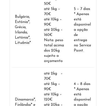
50€
até 5kg –
5 – 7 dias
70€
* Apenas
Bulgária,
até 10kg –
está
Estónia*,
90€
disponível
Grécia,
até 20kg –
a opção
Irlanda,
160€
de
Letónia*,
Nota: peso
entrega
Lituânia*
total acima
no Service
dos 20kg
Point.
sujeito a
orçamento
até 2kg –
70€
até 5kg –
4 – 8 dias
90€
* Apenas
até 10kg –
está
Dinamarca*,
120€
disponível
Finlândia* e
até 20kg –
a opção