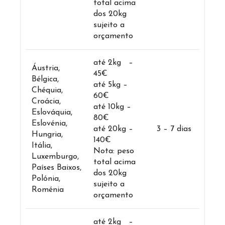
total acima
dos 20kg
sujeito a
orçamento
até 2kg –
Áustria,
45€
Bélgica,
até 5kg –
Chéquia,
60€
Croácia,
até 10kg –
Eslováquia,
80€
Eslovénia,
até 20kg –
3 – 7 dias
Hungria,
140€
Itália,
Nota: peso
Luxemburgo,
total acima
Países Baixos,
dos 20kg
Polónia,
sujeito a
Roménia
orçamento
até 2kg –