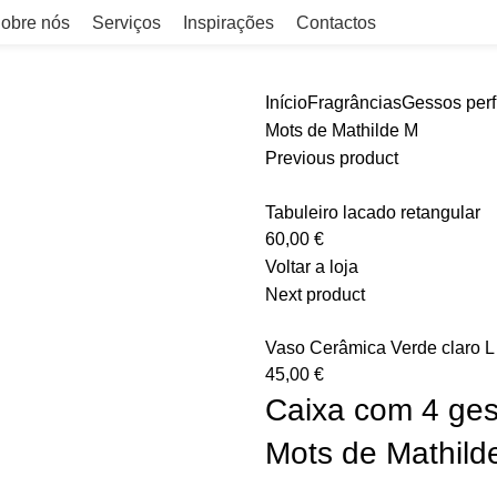
obre nós
Serviços
Inspirações
Contactos
Início
Fragrâncias
Gessos per
Mots de Mathilde M
Previous product
Tabuleiro lacado retangular
60,00
€
Voltar a loja
Next product
Vaso Cerâmica Verde claro L
45,00
€
Caixa com 4 ges
Mots de Mathild