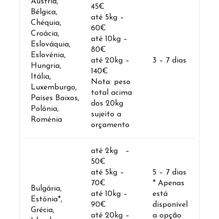
Áustria,
45€
Bélgica,
até 5kg –
Chéquia,
60€
Croácia,
até 10kg –
Eslováquia,
80€
Eslovénia,
até 20kg –
3 – 7 dias
Hungria,
140€
Itália,
Nota: peso
Luxemburgo,
total acima
Países Baixos,
dos 20kg
Polónia,
sujeito a
Roménia
orçamento
até 2kg –
50€
até 5kg –
5 – 7 dias
70€
* Apenas
Bulgária,
até 10kg –
está
Estónia*,
90€
disponível
Grécia,
até 20kg –
a opção