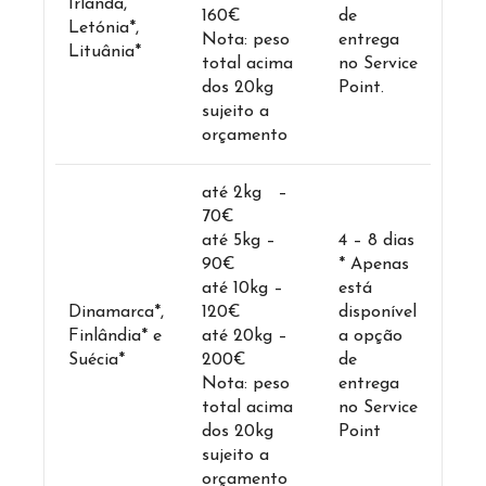
Irlanda,
160€
de
Letónia*,
Nota: peso
entrega
Lituânia*
total acima
no Service
dos 20kg
Point.
sujeito a
orçamento
até 2kg –
70€
até 5kg –
4 – 8 dias
90€
* Apenas
até 10kg –
está
Dinamarca*,
120€
disponível
Finlândia* e
até 20kg –
a opção
Suécia*
200€
de
Nota: peso
entrega
total acima
no Service
dos 20kg
Point
sujeito a
orçamento