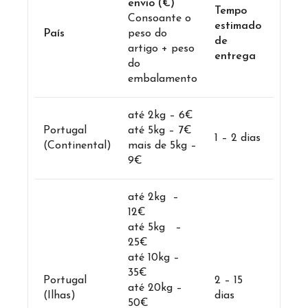
envio (€)
Tempo
Consoante o
estimado
País
peso do
de
artigo + peso
entrega
do
embalamento
até 2kg – 6€
Portugal
até 5kg – 7€
1 – 2 dias
(Continental)
mais de 5kg –
9€
até 2kg –
12€
até 5kg –
25€
até 10kg –
35€
Portugal
2 – 15
até 20kg –
(Ilhas)
dias
50€