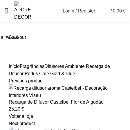
Login / Register
/
0,00
€
0
Sold out
Fechar
Fechar
Fechar
Fechar
Fechar
Fechar
Ver maior
Início
Fragrâncias
Difusores Ambiente
Recarga de
Difusor Portus Cale Gold & Blue
Previous product
Recarga de Difusor Castelbel Flor de Algodão
25,20
€
Voltar a loja
Next product