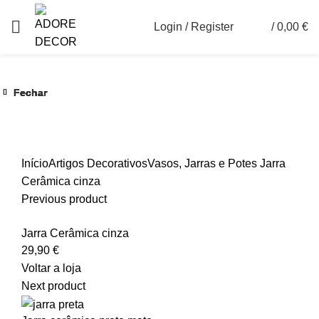
Login / Register
/
0,00
€
0
Fechar
Fechar
Fechar
Fechar
Fechar
Fechar
Ver maior
Início
Artigos Decorativos
Vasos, Jarras e Potes
Jarra
Cerâmica cinza
Previous product
Jarra Cerâmica cinza
29,90
€
Voltar a loja
Next product