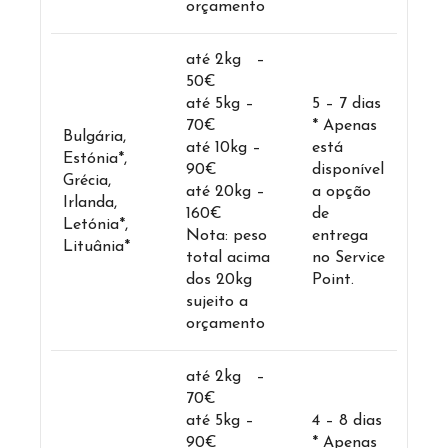
orçamento
até 2kg –
50€
até 5kg –
5 – 7 dias
70€
* Apenas
Bulgária,
até 10kg –
está
Estónia*,
90€
disponível
Grécia,
até 20kg –
a opção
Irlanda,
160€
de
Letónia*,
Nota: peso
entrega
Lituânia*
total acima
no Service
dos 20kg
Point.
sujeito a
orçamento
até 2kg –
70€
até 5kg –
4 – 8 dias
90€
* Apenas