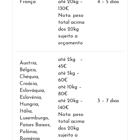
França
até 20kg –
4 – 5 dias
130€
Nota: peso
total acima
dos 20kg
sujeito a
orçamento
até 2kg –
Áustria,
45€
Bélgica,
até 5kg –
Chéquia,
60€
Croácia,
até 10kg –
Eslováquia,
80€
Eslovénia,
até 20kg –
3 – 7 dias
Hungria,
140€
Itália,
Nota: peso
Luxemburgo,
total acima
Países Baixos,
dos 20kg
Polónia,
sujeito a
Roménia