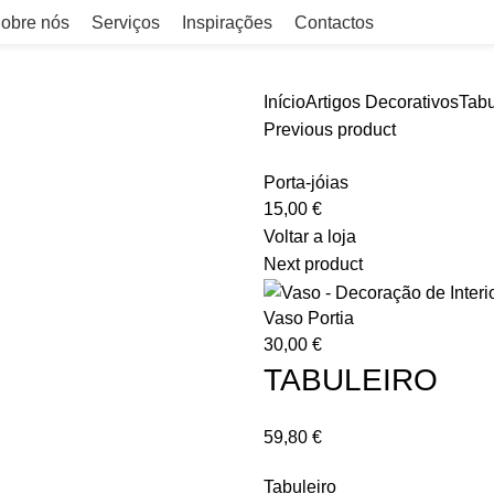
obre nós
Serviços
Inspirações
Contactos
Início
Artigos Decorativos
Tabu
Previous product
Porta-jóias
15,00
€
Voltar a loja
Next product
Vaso Portia
30,00
€
TABULEIRO
59,80
€
Tabuleiro