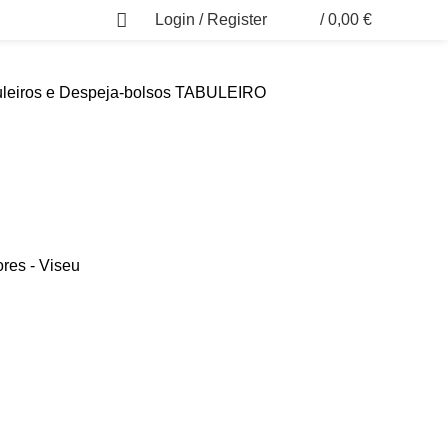
Login / Register
/
0,00
€
0
leiros e Despeja-bolsos
TABULEIRO