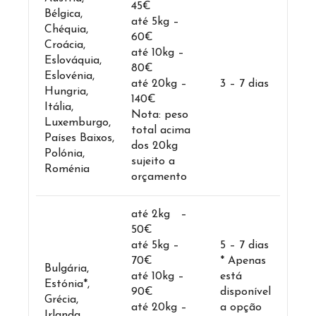
45€
Bélgica,
até 5kg –
Chéquia,
60€
Croácia,
até 10kg –
Eslováquia,
80€
Eslovénia,
até 20kg –
3 – 7 dias
Hungria,
140€
Itália,
Nota: peso
Luxemburgo,
total acima
Países Baixos,
dos 20kg
Polónia,
sujeito a
Roménia
orçamento
até 2kg –
50€
até 5kg –
5 – 7 dias
70€
* Apenas
Bulgária,
até 10kg –
está
Estónia*,
90€
disponível
Grécia,
até 20kg –
a opção
Irlanda,