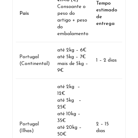
envio (€)
Tempo
Consoante o
estimado
País
peso do
de
artigo + peso
entrega
do
embalamento
até 2kg – 6€
Portugal
até 5kg – 7€
1 – 2 dias
(Continental)
mais de 5kg –
9€
até 2kg –
12€
até 5kg –
25€
até 10kg –
35€
Portugal
2 – 15
até 20kg –
(Ilhas)
dias
50€