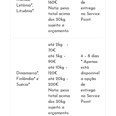
160€
de
Letónia*,
Nota: peso
entrega
Lituânia*
total acima
no Service
dos 20kg
Point.
sujeito a
orçamento
até 2kg –
70€
até 5kg –
4 – 8 dias
90€
* Apenas
até 10kg –
está
Dinamarca*,
120€
disponível
Finlândia* e
até 20kg –
a opção
Suécia*
200€
de
Nota: peso
entrega
total acima
no Service
dos 20kg
Point
sujeito a
orçamento