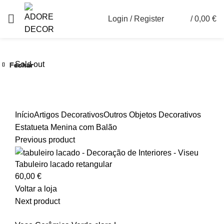
Login / Register
/
0,00
€
0
Sold out
Fechar
Fechar
Fechar
Fechar
Fechar
Fechar
Ver maior
Início
Artigos Decorativos
Outros Objetos Decorativos
Estatueta Menina com Balão
Previous product
Tabuleiro lacado retangular
60,00
€
Voltar a loja
Next product