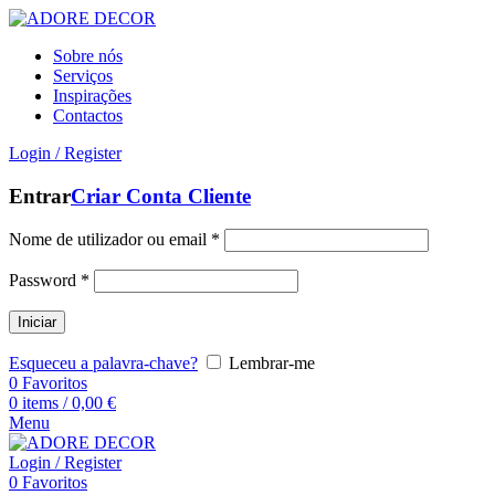
Sobre nós
Serviços
Inspirações
Contactos
Login / Register
Entrar
Criar Conta Cliente
Nome de utilizador ou email
*
Password
*
Iniciar
Esqueceu a palavra-chave?
Lembrar-me
0
Favoritos
0
items
/
0,00
€
Menu
Login / Register
0
Favoritos