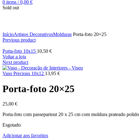
0
items
/
0,00
€
Sold out
Ver maior
Início
Artigos Decorativos
Molduras
Porta-foto 20×25
Previous product
Porta-foto 10x15
10,50
€
Voltar a loja
Next product
Vaso Precious 10x12
13,95
€
Porta-foto 20×25
25,00
€
Porta-foto com passepartout 20 x 25 cm com moldura prateado polido
Esgotado
Adicionar aos favoritos