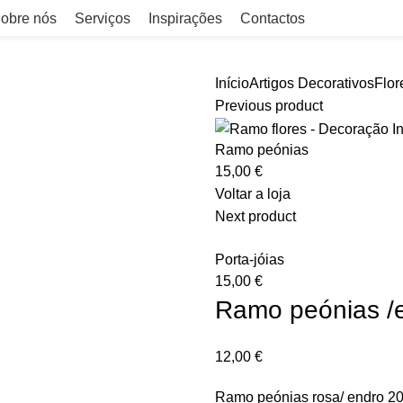
obre nós
Serviços
Inspirações
Contactos
Início
Artigos Decorativos
Flor
Previous product
Ramo peónias
15,00
€
Voltar a loja
Next product
Porta-jóias
15,00
€
Ramo peónias /
12,00
€
Ramo peónias rosa/ endro 2