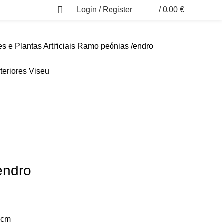
Login / Register
/
0,00
€
0
es e Plantas Artificiais
Ramo peónias /endro
endro
0cm