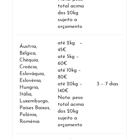
total acima
dos 20kg
sujeito a
orçamento
até 2kg –
Áustria,
45€
Bélgica,
até 5kg –
Chéquia,
60€
Croácia,
até 10kg –
Eslováquia,
80€
Eslovénia,
até 20kg –
3 – 7 dias
Hungria,
140€
Itália,
Nota: peso
Luxemburgo,
total acima
Países Baixos,
dos 20kg
Polónia,
sujeito a
Roménia
orçamento