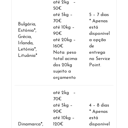
até 2kg –
50€
até 5kg –
5 – 7 dias
70€
* Apenas
Bulgária,
até 10kg –
está
Estónia*,
90€
disponível
Grécia,
até 20kg –
a opção
Irlanda,
160€
de
Letónia*,
Nota: peso
entrega
Lituânia*
total acima
no Service
dos 20kg
Point.
sujeito a
orçamento
até 2kg –
70€
até 5kg –
4 – 8 dias
90€
* Apenas
até 10kg –
está
Dinamarca*,
120€
disponível