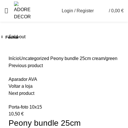
Login / Register
/
0,00
€
0
Sold out
Fechar
Fechar
Fechar
Fechar
Fechar
Fechar
Ver maior
Início
Uncategorized
Peony bundle 25cm cream/green
Previous product
Aparador AVA
Voltar a loja
Next product
Porta-foto 10x15
10,50
€
Peony bundle 25cm