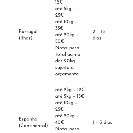
12€
até 5kg –
25€
até 10kg –
35€
Portugal
2 – 15
até 20kg –
(Ilhas)
dias
50€
Nota: peso
total acima
dos 20kg
sujeito a
orçamento
até 2kg – 12€
até 5kg – 15€
até 10kg –
25€
até 20kg –
Espanha
40€
1 – 3 dias
(Continental)
Nota: peso