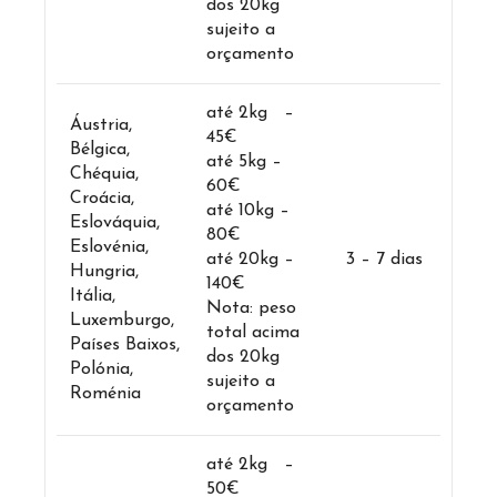
dos 20kg
sujeito a
orçamento
até 2kg –
Áustria,
45€
Bélgica,
até 5kg –
Chéquia,
60€
Croácia,
até 10kg –
Eslováquia,
80€
Eslovénia,
até 20kg –
3 – 7 dias
Hungria,
140€
Itália,
Nota: peso
Luxemburgo,
total acima
Países Baixos,
dos 20kg
Polónia,
sujeito a
Roménia
orçamento
até 2kg –
50€