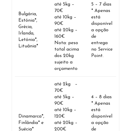
até 5kg –
5 – 7 dias
70€
* Apenas
Bulgária,
até 10kg –
está
Estónia*,
90€
disponível
Grécia,
até 20kg –
a opção
Irlanda,
160€
de
Letónia*,
Nota: peso
entrega
Lituânia*
total acima
no Service
dos 20kg
Point.
sujeito a
orçamento
até 2kg –
70€
até 5kg –
4 – 8 dias
90€
* Apenas
até 10kg –
está
Dinamarca*,
120€
disponível
Finlândia* e
até 20kg –
a opção
Suécia*
200€
de