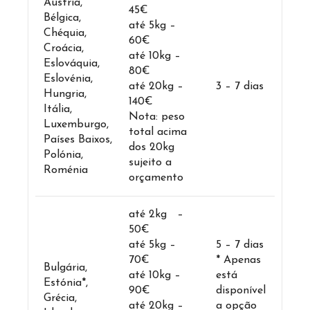
Áustria,
45€
Bélgica,
até 5kg –
Chéquia,
60€
Croácia,
até 10kg –
Eslováquia,
80€
Eslovénia,
até 20kg –
3 – 7 dias
Hungria,
140€
Itália,
Nota: peso
Luxemburgo,
total acima
Países Baixos,
dos 20kg
Polónia,
sujeito a
Roménia
orçamento
até 2kg –
50€
até 5kg –
5 – 7 dias
70€
* Apenas
Bulgária,
até 10kg –
está
Estónia*,
90€
disponível
Grécia,
até 20kg –
a opção