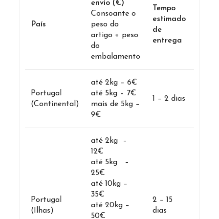
envio (€)
Tempo
Consoante o
estimado
País
peso do
de
artigo + peso
entrega
do
embalamento
até 2kg – 6€
Portugal
até 5kg – 7€
1 – 2 dias
(Continental)
mais de 5kg –
9€
até 2kg –
12€
até 5kg –
25€
até 10kg –
35€
Portugal
2 – 15
até 20kg –
(Ilhas)
dias
50€