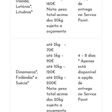
Irlanda,
160€
de
Letónia*,
Nota: peso
entrega
Lituânia*
total acima
no Service
dos 20kg
Point.
sujeito a
orçamento
até 2kg –
70€
até 5kg –
4 – 8 dias
90€
* Apenas
até 10kg –
está
Dinamarca*,
120€
disponível
Finlândia* e
até 20kg –
a opção
Suécia*
200€
de
Nota: peso
entrega
total acima
no Service
dos 20kg
Point
sujeito a
orçamento