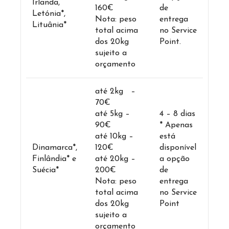
Irlanda,
160€
de
Letónia*,
Nota: peso
entrega
Lituânia*
total acima
no Service
dos 20kg
Point.
sujeito a
orçamento
até 2kg –
70€
até 5kg –
4 – 8 dias
90€
* Apenas
até 10kg –
está
Dinamarca*,
120€
disponível
Finlândia* e
até 20kg –
a opção
Suécia*
200€
de
Nota: peso
entrega
total acima
no Service
dos 20kg
Point
sujeito a
orçamento