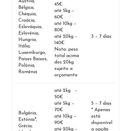
Áustria,
45€
Bélgica,
até 5kg –
Chéquia,
60€
Croácia,
até 10kg –
Eslováquia,
80€
Eslovénia,
até 20kg –
3 – 7 dias
Hungria,
140€
Itália,
Nota: peso
Luxemburgo,
total acima
Países Baixos,
dos 20kg
Polónia,
sujeito a
Roménia
orçamento
até 2kg –
50€
até 5kg –
5 – 7 dias
70€
* Apenas
Bulgária,
até 10kg –
está
Estónia*,
90€
disponível
Grécia,
até 20kg –
a opção