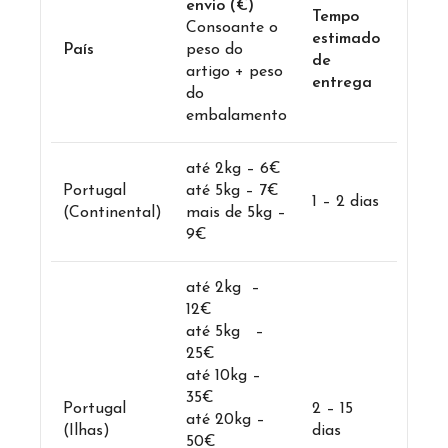
envio (€)
Tempo
Consoante o
estimado
País
peso do
de
artigo + peso
entrega
do
embalamento
até 2kg – 6€
Portugal
até 5kg – 7€
1 – 2 dias
(Continental)
mais de 5kg –
9€
até 2kg –
12€
até 5kg –
25€
até 10kg –
35€
Portugal
2 – 15
até 20kg –
(Ilhas)
dias
50€