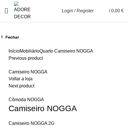
Login / Register
/
0,00
€
0
Fechar
Fechar
Fechar
Fechar
Fechar
Fechar
Ver maior
Início
Mobiliário
Quarto
Camiseiro NOGGA
Previous product
Camiseiro NOGGA
Voltar a loja
Next product
Cômoda NOGGA
Camiseiro NOGGA
Camiseiro NOGGA 2G