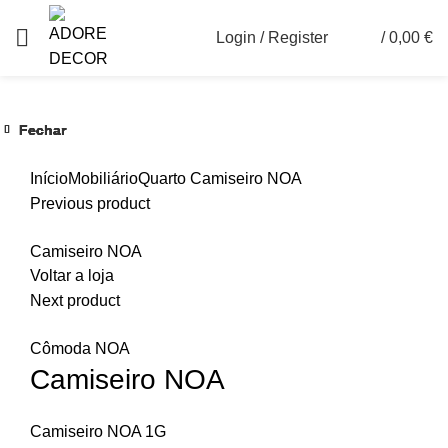
Login / Register
/
0,00
€
0
Fechar
Fechar
Fechar
Fechar
Fechar
Fechar
Ver maior
Início
Mobiliário
Quarto
Camiseiro NOA
Previous product
Camiseiro NOA
Voltar a loja
Next product
Cômoda NOA
Camiseiro NOA
Camiseiro NOA 1G