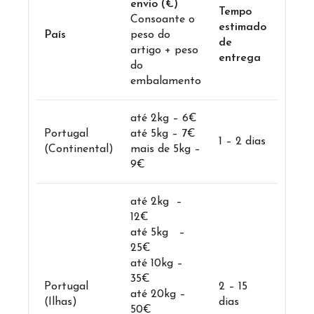
envio (€)
Tempo
Consoante o
estimado
País
peso do
de
artigo + peso
entrega
do
embalamento
até 2kg – 6€
Portugal
até 5kg – 7€
1 – 2 dias
(Continental)
mais de 5kg –
9€
até 2kg –
12€
até 5kg –
25€
até 10kg –
35€
Portugal
2 – 15
até 20kg –
(Ilhas)
dias
50€