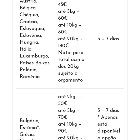
Áustria,
45€
Bélgica,
até 5kg –
Chéquia,
60€
Croácia,
até 10kg –
Eslováquia,
80€
Eslovénia,
até 20kg –
3 – 7 dias
Hungria,
140€
Itália,
Nota: peso
Luxemburgo,
total acima
Países Baixos,
dos 20kg
Polónia,
sujeito a
Roménia
orçamento
até 2kg –
50€
até 5kg –
5 – 7 dias
70€
* Apenas
Bulgária,
até 10kg –
está
Estónia*,
90€
disponível
Grécia,
até 20kg –
a opção