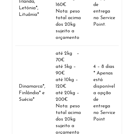
Irlanda,
160€
de
Letónia*,
Nota: peso
entrega
Lituânia*
total acima
no Service
dos 20kg
Point.
sujeito a
orçamento
até 2kg –
70€
até 5kg –
4 – 8 dias
90€
* Apenas
até 10kg –
está
Dinamarca*,
120€
disponível
Finlândia* e
até 20kg –
a opção
Suécia*
200€
de
Nota: peso
entrega
total acima
no Service
dos 20kg
Point
sujeito a
orçamento