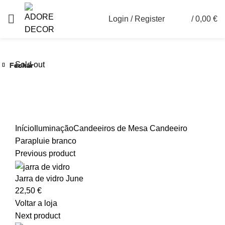
Login / Register
/
0,00
€
0
Sold out
Fechar
Fechar
Fechar
Fechar
Fechar
Fechar
Ver maior
Início
Iluminação
Candeeiros de Mesa
Candeeiro
Parapluie branco
Previous product
Jarra de vidro June
22,50
€
Voltar a loja
Next product