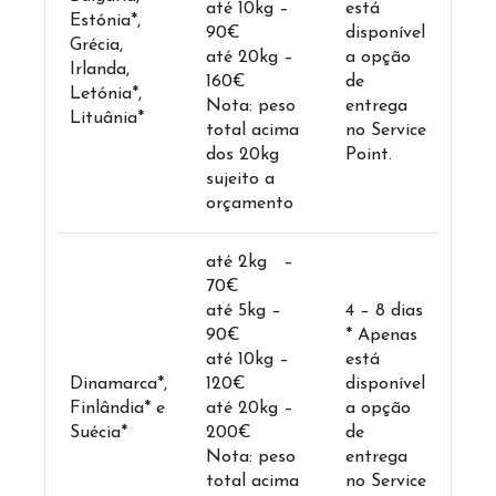
até 10kg –
está
Estónia*,
90€
disponível
Grécia,
até 20kg –
a opção
Irlanda,
160€
de
Letónia*,
Nota: peso
entrega
Lituânia*
total acima
no Service
dos 20kg
Point.
sujeito a
orçamento
até 2kg –
70€
até 5kg –
4 – 8 dias
90€
* Apenas
até 10kg –
está
Dinamarca*,
120€
disponível
Finlândia* e
até 20kg –
a opção
Suécia*
200€
de
Nota: peso
entrega
total acima
no Service