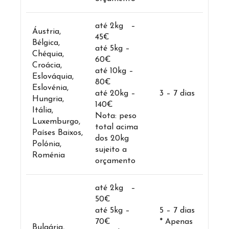
até 2kg –
Áustria,
45€
Bélgica,
até 5kg –
Chéquia,
60€
Croácia,
até 10kg –
Eslováquia,
80€
Eslovénia,
até 20kg –
3 – 7 dias
Hungria,
140€
Itália,
Nota: peso
Luxemburgo,
total acima
Países Baixos,
dos 20kg
Polónia,
sujeito a
Roménia
orçamento
até 2kg –
50€
até 5kg –
5 – 7 dias
70€
* Apenas
Bulgária,