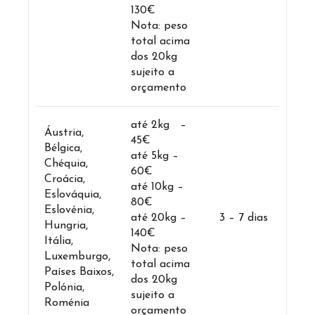
130€
Nota: peso
total acima
dos 20kg
sujeito a
orçamento
até 2kg –
Áustria,
45€
Bélgica,
até 5kg –
Chéquia,
60€
Croácia,
até 10kg –
Eslováquia,
80€
Eslovénia,
até 20kg –
3 – 7 dias
Hungria,
140€
Itália,
Nota: peso
Luxemburgo,
total acima
Países Baixos,
dos 20kg
Polónia,
sujeito a
Roménia
orçamento