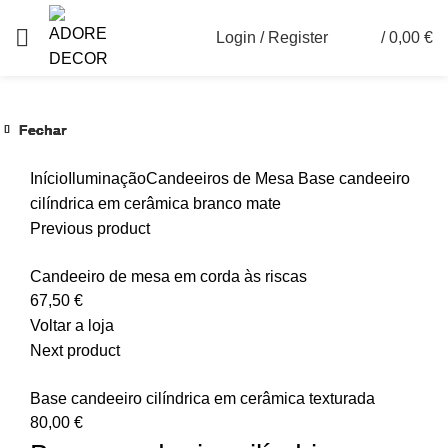
Login / Register
/
0,00
€
0
Fechar
Fechar
Fechar
Fechar
Fechar
Fechar
Ver maior
Início
Iluminação
Candeeiros de Mesa
Base candeeiro
cilíndrica em cerâmica branco mate
Previous product
Candeeiro de mesa em corda às riscas
67,50
€
Voltar a loja
Next product
Base candeeiro cilíndrica em cerâmica texturada
80,00
€