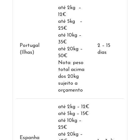
até 2kg –
12€
até 5kg –
25€
até 10kg –
35€
Portugal
2 – 15
até 20kg –
(Ilhas)
dias
50€
Nota: peso
total acima
dos 20kg
sujeito a
orçamento
até 2kg – 12€
até 5kg – 15€
até 10kg –
25€
até 20kg –
Espanha