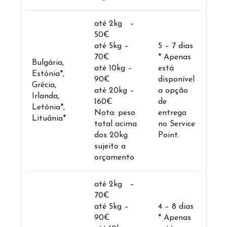
até 2kg –
50€
até 5kg –
5 – 7 dias
70€
* Apenas
Bulgária,
até 10kg –
está
Estónia*,
90€
disponível
Grécia,
até 20kg –
a opção
Irlanda,
160€
de
Letónia*,
Nota: peso
entrega
Lituânia*
total acima
no Service
dos 20kg
Point.
sujeito a
orçamento
até 2kg –
70€
até 5kg –
4 – 8 dias
90€
* Apenas