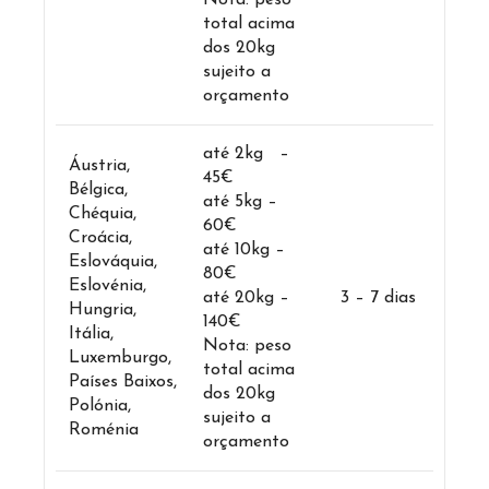
total acima
dos 20kg
sujeito a
orçamento
até 2kg –
Áustria,
45€
Bélgica,
até 5kg –
Chéquia,
60€
Croácia,
até 10kg –
Eslováquia,
80€
Eslovénia,
até 20kg –
3 – 7 dias
Hungria,
140€
Itália,
Nota: peso
Luxemburgo,
total acima
Países Baixos,
dos 20kg
Polónia,
sujeito a
Roménia
orçamento