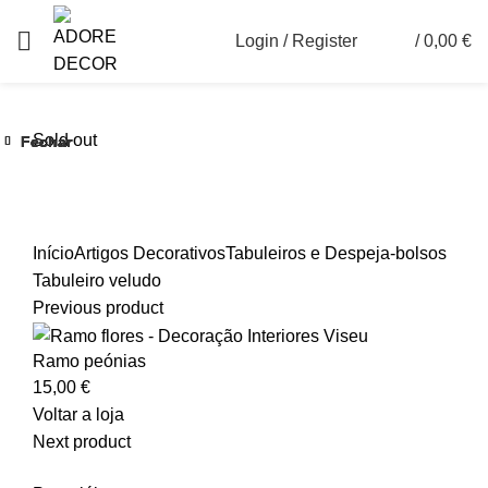
Login / Register
/
0,00
€
0
Sold out
Fechar
Fechar
Fechar
Fechar
Fechar
Fechar
Ver maior
Início
Artigos Decorativos
Tabuleiros e Despeja-bolsos
Tabuleiro veludo
Previous product
Ramo peónias
15,00
€
Voltar a loja
Next product