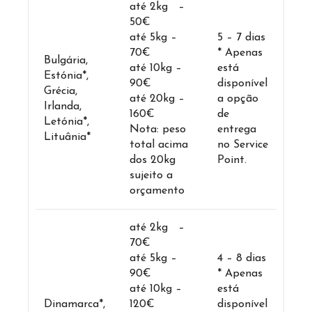
até 2kg –
50€
até 5kg –
5 – 7 dias
70€
* Apenas
Bulgária,
até 10kg –
está
Estónia*,
90€
disponível
Grécia,
até 20kg –
a opção
Irlanda,
160€
de
Letónia*,
Nota: peso
entrega
Lituânia*
total acima
no Service
dos 20kg
Point.
sujeito a
orçamento
até 2kg –
70€
até 5kg –
4 – 8 dias
90€
* Apenas
até 10kg –
está
Dinamarca*,
120€
disponível