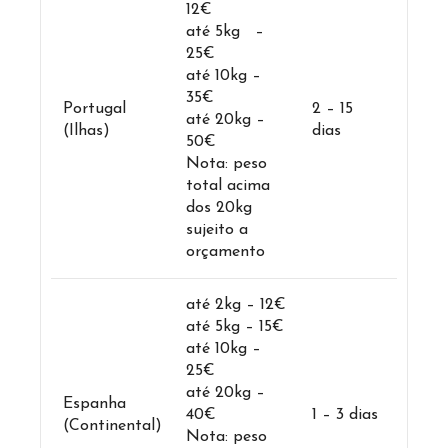
12€
até 5kg –
25€
até 10kg –
35€
Portugal
2 – 15
até 20kg –
(Ilhas)
dias
50€
Nota: peso
total acima
dos 20kg
sujeito a
orçamento
até 2kg – 12€
até 5kg – 15€
até 10kg –
25€
até 20kg –
Espanha
40€
1 – 3 dias
(Continental)
Nota: peso