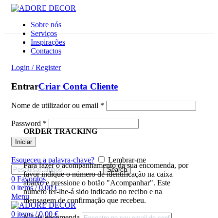
Sobre nós
Serviços
Inspirações
Contactos
Login / Register
Entrar
Criar Conta Cliente
Nome de utilizador ou email
*
Password
*
ORDER TRACKING
Iniciar
Esqueceu a palavra-chave?
Lembrar-me
Para fazer o acompanhamento da sua encomenda, por
Search
favor indique o número de identificação na caixa
0
Favoritos
abaixo e pressione o botão "Acompanhar". Este
0
items
/
0,00
€
número ter-lhe-á sido indicado no recibo e na
Menu
mensagem de confirmação que recebeu.
0
items
/
0,00
€
N.º da encomenda