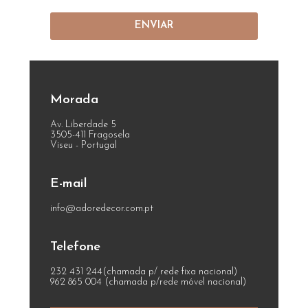
ENVIAR
Morada
Av. Liberdade 5
3505-411 Fragosela
Viseu - Portugal
E-mail
info@adoredecor.com.pt
Telefone
232 431 244
(chamada p/ rede fixa nacional)
962 865 004
(chamada p/rede móvel nacional)